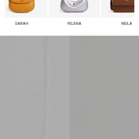
SARAH
YELENA
NEILA