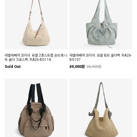
라엘라베어 코리아. 유엘 2종스트랩 손뜨개 니
라엘라베어 코리아. 모넬 토트 숄더백. RA26-
트 숄더 크로스백. RA26-BG118
BG107
Sold Out
49,000원
36,900원