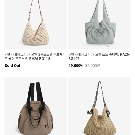
라엘라베어 코리아. 유엘 2종스트랩 손뜨개 니
라엘라베어 코리아. 모넬 토트 숄더백. RA26-
트 숄더 크로스백. RA26-BG118
BG107
Sold Out
49,000원
36,900원