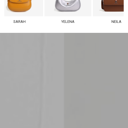
SARAH
YELENA
NEILA