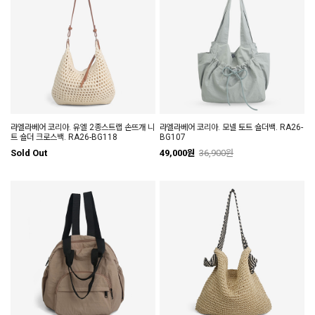
라엘라베어 코리아. 유엘 2종스트랩 손뜨개 니
라엘라베어 코리아. 모넬 토트 숄더백. RA26-
트 숄더 크로스백. RA26-BG118
BG107
Sold Out
49,000원
36,900원