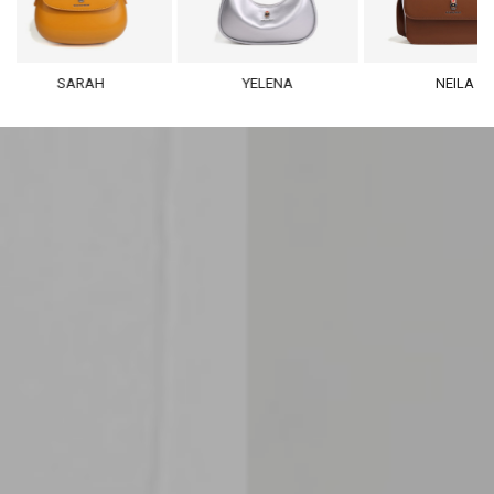
SARAH
YELENA
NEILA