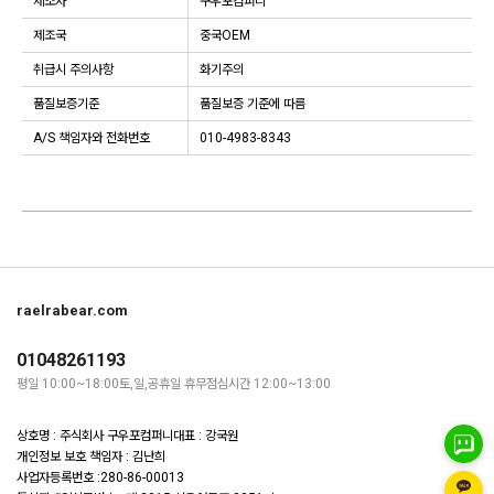
제조자
구우포컴퍼니
제조국
중국OEM
취급시 주의사항
화기주의
품질보증기준
품질보증 기준에 따름
A/S 책임자와 전화번호
010-4983-8343
raelrabear.com
01048261193
평일 10:00~18:00
토,일,공휴일 휴무
점심시간 12:00~13:00
상호명 : 주식회사 구우포컴퍼니
대표 : 강국원
개인정보 보호 책임자 : 김난희
사업자등록번호 :280-86-00013