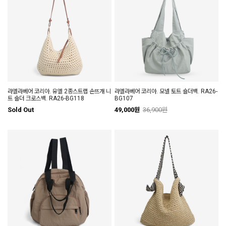
라엘라베어 코리아. 유엘 2종스트랩 손뜨개 니
라엘라베어 코리아. 모넬 토트 숄더백. RA26-
트 숄더 크로스백. RA26-BG118
BG107
Sold Out
49,000원
36,900원