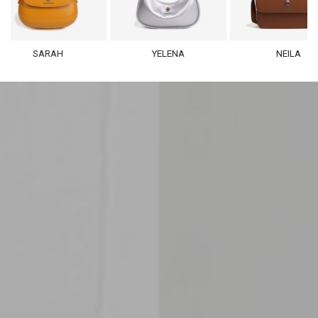
SARAH
YELENA
NEILA