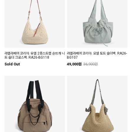
라엘라베어 코리아. 유엘 2종스트랩 손뜨개 니
라엘라베어 코리아. 모넬 토트 숄더백. RA26-
트 숄더 크로스백. RA26-BG118
BG107
Sold Out
49,000원
36,900원