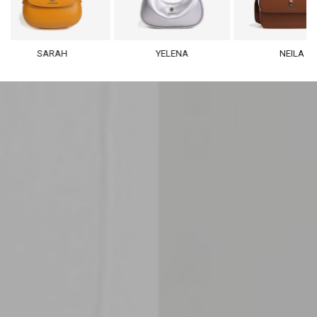
SARAH
YELENA
NEILA