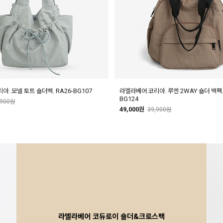
. 모넬 토트 숄더백. RA26-BG107
라엘라베어 코리아. 루엔 2WAY 숄더 백팩. 
BG124
,900원
49,000원
39,900원
라엘라베어 코듀로이 숄더&크로스백