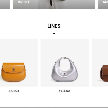
BRIGHT
AM
LINES
AH
YELENA
NEILA