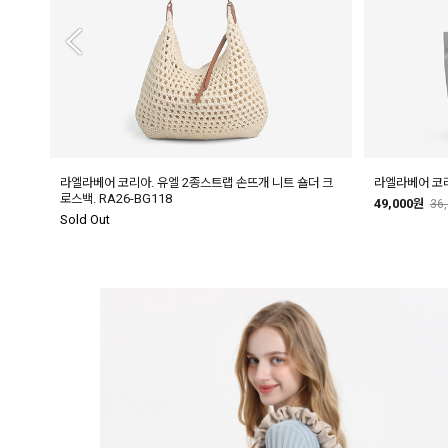
15
라엘라베어 코리아. 유엘 2종스트랩 손뜨개 니트 숄더 크
라엘라베어 코리아
로스백. RA26-BG118
49,000원
36
Sold Out