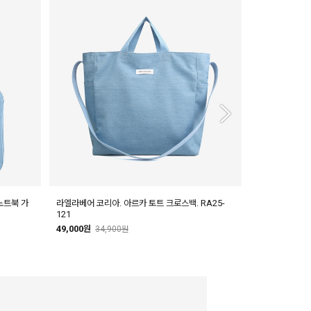
노트북 가
라엘라베어 코리아. 아르카 토트 크로스백. RA25-
라엘라베어 코리아
121
49,000원
39,
49,000원
34,900원