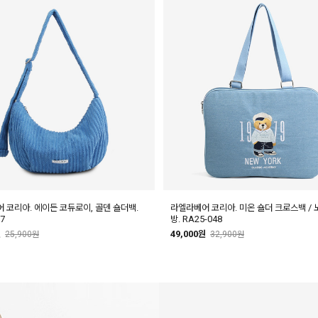
 코리아. 에이든 코듀로이, 골덴 숄더백.
라엘라베어 코리아. 미온 숄더 크로스백 / 
7
방. RA25-048
원
49,000원
25,900원
32,900원