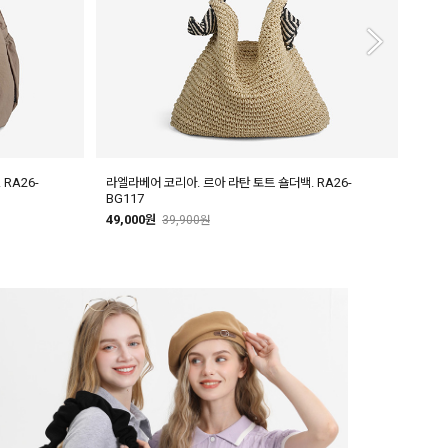
RA26-
라엘라베어 코리아. 르아 라탄 토트 숄더백. RA26-
라엘라
BG117
49,
49,000원
39,900원