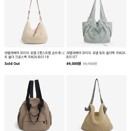
라엘라베어 코리아. 유엘 2종스트랩 손뜨개 니
라엘라베어 코리아. 모넬 토트 숄더백. RA26-
트 숄더 크로스백. RA26-BG118
BG107
Sold Out
49,000원
36,900원