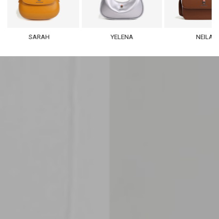
SARAH
YELENA
NEILA