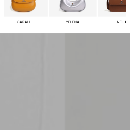
SARAH
YELENA
NEILA