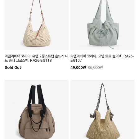
라엘라베어 코리아. 유엘 2종스트랩 손뜨개 니
라엘라베어 코리아. 모넬 토트 숄더백. RA26-
트 숄더 크로스백. RA26-BG118
BG107
Sold Out
49,000원
36,900원